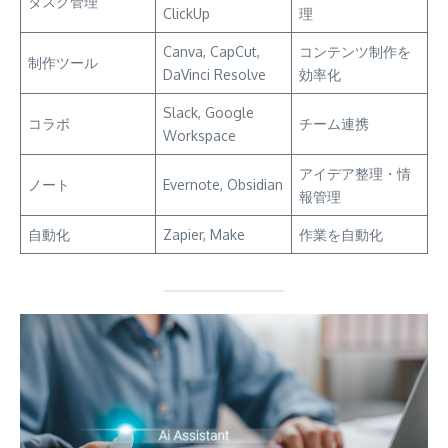
タスク管理
ClickUp
理
Canva, CapCut,
コンテンツ制作を
制作ツール
DaVinci Resolve
効率化
Slack, Google
コラボ
チーム連携
Workspace
アイデア整理・情
ノート
Evernote, Obsidian
報管理
自動化
Zapier, Make
作業を自動化