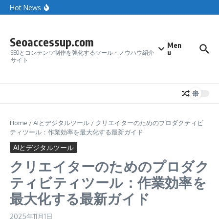
率を最大化する最新ガイド
Skip to content
Hot News
SEOの基本 / On-page & Off-pageのテクニック
Seoaccessup.com
Men
u
SEOとコンテンツ制作を強化するツール・ノウハウ紹介
サイト
Home
/
AIとデジタルツール
/
クリエイターのためのプロダクティビ
ティツール：作業効率を最大化する最新ガイド
AIとデジタルツール
クリエイターのためのプロダク
ティビティツール：作業効率を
最大化する最新ガイド
2025年11月1日