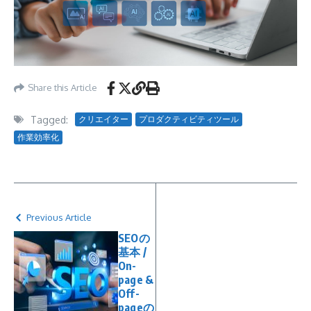
Share this Article
Tagged:
クリエイター
プロダクティビティツール
作業効率化
Previous Article
SEOの
基本 /
On-
page &
Off-
pageの