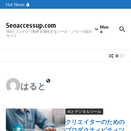
率を最大化する最新ガイド
Skip to content
Hot News
SEOの基本 / On-page & Off-pageのテクニック
Seoaccessup.com
Men
u
SEOとコンテンツ制作を強化するツール・ノウハウ紹介
サイト
はると
AIとデジタルツール
クリエイターのための
プロダクティビティツ