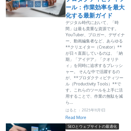
ール：作業効率を最大
化する最新ガイド
デジタル時代において、「時
間」は最も貴重な資源です。
YouTuber、ブロガー、デザイナ
ー、動画編集者など、あらゆる
**クリエイター（Creator）**
が日々直面しているのは、「納
期」「アイデア」「クオリテ
ィ」を同時に追求するプレッシ
ャー。 そんな中で活躍するの
が、**プロダクティビティツー
ル（Productivity Tools）**で
す。これらのツールを上手に活
用することで、作業の無駄を減
ら...
はると
2025年11月1日
Read More
SEOとウェブサイトの最適化