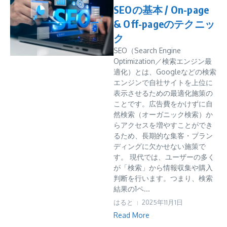
SEOの基本 / On-page
& Off-pageのテクニッ
ク
SEO（Search Engine
Optimization／検索エンジン最
適化）とは、Googleなどの検索
エンジンで自社サイトを上位に
表示させるための最適化施策の
ことです。広告費をかけずに自
然検索（オーガニック検索）か
らアクセスを増やすことができ
るため、長期的な集客・ブラン
ディングに欠かせない施策で
す。 現代では、ユーザーの多く
が「検索」から情報収集や購入
判断を行います。つまり、検索
結果の1ペ...
はると
2025年11月1日
Read More